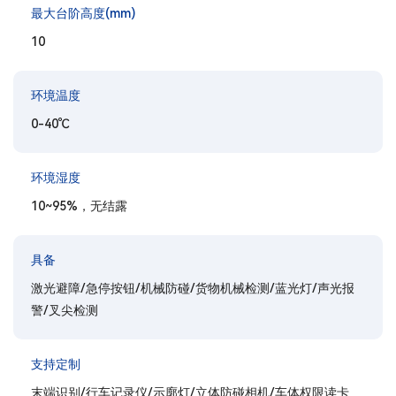
最大台阶高度(mm)
10
环境温度
0-40℃
环境湿度
10~95%，无结露
具备
激光避障/急停按钮/机械防碰/货物机械检测/蓝光灯/声光报
警/叉尖检测
支持定制
末端识别/行车记录仪/示廓灯/立体防碰相机/车体权限读卡