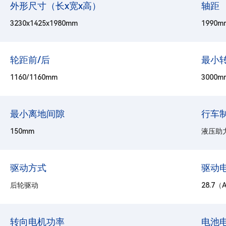
外形尺寸（长x宽x高）
轴距
3230x1425x1980mm
1990m
轮距前/后
最小
1160/1160mm
3000m
最小离地间隙
行车
150mm
液压助
驱动方式
驱动
后轮驱动
28.7（
转向电机功率
电池