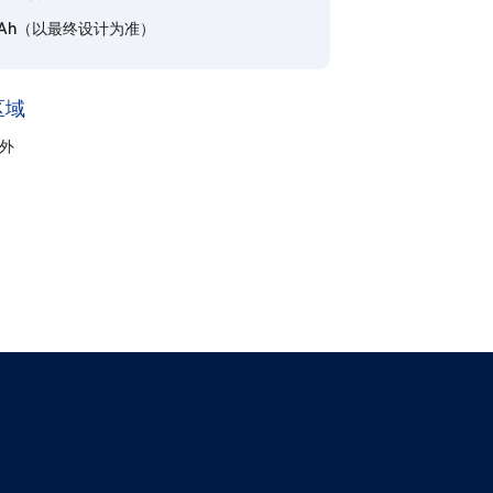
06Ah（以最终设计为准）
区域
室外