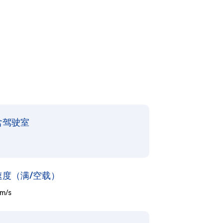
含驾驶室
速度（满/空载）
 m/s