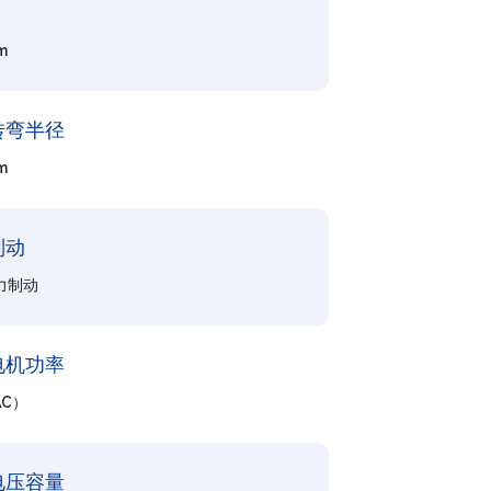
m
转弯半径
m
制动
力制动
电机功率
AC）
电压容量